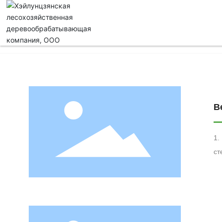
Новости отрасли
Новости компании
В
1. 
сте
(II этап) 3. Номер стенда: Зон
Но
прописн
та
во