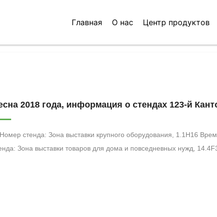
Центр новосте
Главная
О нас
Центр продуктов
есна 2018 года, информация о стендах 123-й Кан
Номер стенда: Зона выставки крупного оборудования, 1.1H16 Время: 15–19 апреля 2018 г. 2. Номер
нда: Зона выставки товаров для дома и повседневных нужд, 14.4F30-31 Время: 23–27 апреля
а выставки подарков, 11.1H06 Время: 23–27 апреля 2018 г. (II этап) 4.
мер стенда: Зона выставки игрушек, 14.1I41 (Обратите внимание, 
ая английская буква «I») Время: 23–27 апреля 2018 г. (II этап) Мы тепло приветствуем как новых,
к и уже существующих клиентов — приглашаем посетить нашу выст
зможности!