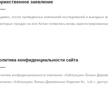
оржественное заявление
давно, после проведённых компанией исследований и выездных ви
которых городах на юге Китая появились вновь зарегистрированн
звание «Linke». Однако термин «Linke» является официально заре
инадлежащей нашей компании и тщательно управляемой на протяж
являем, что компания Linke Wood Industry и компания Linke Machi
ключительно в городе Харбин провинции Хэйлунцзян. За пределами 
лиалов по всей стране. Мы настоятельно призываем как новых, та
олитика конфиденциальности сайта
ращать пристальное внимание и убедиться, что они узнают и дове
литика конфиденциальности компании «Хэйлунцзян Линькэ Деревянн
мпании «Хэйлунцзян Линькэ Деревянные Изделия Ко., Ltd.», доступ
 наших главных приоритетов является конфиденциальность наших 
нфиденциальности содержит сведения о типах информации, соби
эйлунцзян Линькэ Деревянные Изделия Ко., Ltd.», а также о том, как мы её