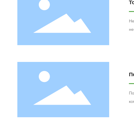
Т
Не
не
на
пр
за
ис
фи
П
об
По
ко
из
ко
«Х