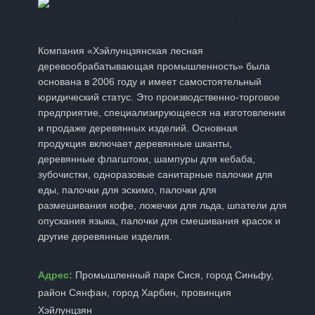
ре
вами сайтах. Обрат
им
Компания «Хэйлунцзянская лесная
их. Политики конфиденциальности третьих лиц Политика конфиденциальн
деревообрабатывающая промышленность» была
Ли
основана в 2006 году и имеет самостоятельный
юридический статус. Это производственно-торговое
По
предприятие, специализирующееся на изготовлении
ст
и продаже деревянных изделий. Основная
пра
продукция включает деревянные шканты,
деревянные флагштоки, шампуры для кебаба,
co
зубочистки, одноразовые санитарные палочки для
в 
еды, палочки для эскимо, палочки для
Информация
размешивания кофе, ложечки для льда, шпатели для
ин
опускания языка, палочки для смешивания красок и
другие деревянные изделия.
акт
Де
Адрес:
Промышленный парк Сися, город Синьфу,
мл
район Сянфан, город Харбин, провинция
на
Хэйлунцзян