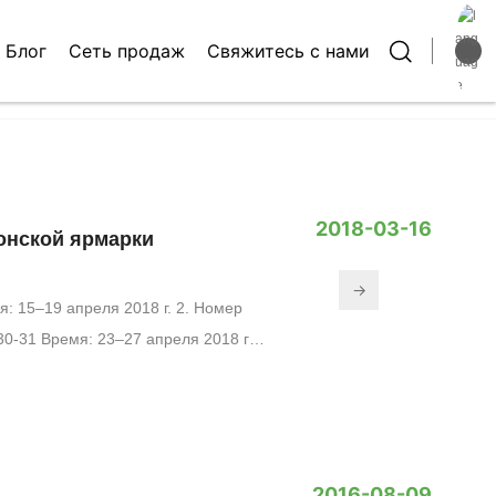
й
Блог
Сеть продаж
Свяжитесь с нами
Блог
Российск
English
中文简体
2018-03-16
тонской ярмарки
→
 2018 г.
Г
что после цифры «1» следует
р
у
п
авку и обсудить деловые
п
а
2016-08-09