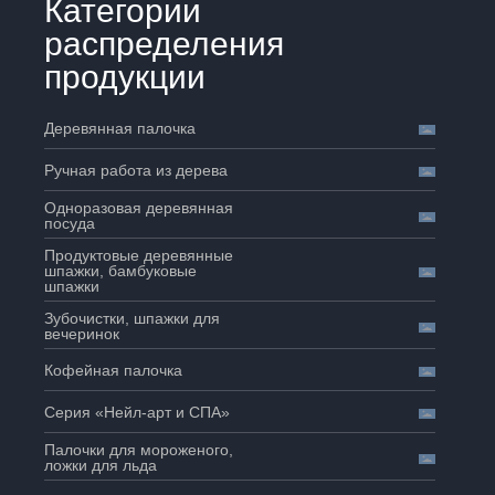
Категории
оторый вы видите на посещаемых
я
распределения
у
с
ламодателями, и не контролирует
продукции
л
у
г:
х рекламодателей или сайты.
Деревянная палочка
8
литиками конфиденциальности этих
:
Ручная работа из дерева
мации. Они могут включать их
0
Одноразовая деревянная
0
файлы
посуда
-
ацию об управлении файлами cookie
Продуктовые деревянные
1
шпажки, бамбуковые
7
аузеров. Что такое файлы cookie?
шпажки
:
Зубочистки, шпажки для
0
вечеринок
 участвовать в их онлайн-
0
Кофейная палочка
инькэ
рсональную информацию о детях
Серия «Нейл-арт и СПА»
кую информацию на нашем сайте, мы
Палочки для мороженого,
ложки для льда
аем все возможное, чтобы