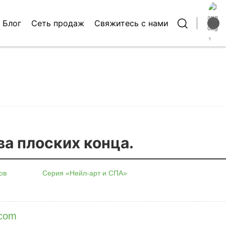
Блог
Сеть продаж
Свяжитесь с нами
Российск
English
中文简体
ва плоских конца.
ов
Серия «Нейл-арт и СПА»
.com