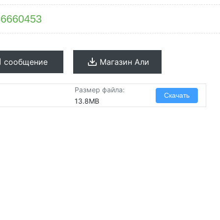
86660453
сообщение
Магазин Али
Размер файла:
Скачать
13.8MB