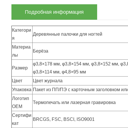
Подробная информация
Категори
Деревянные палочки для ногтей
я
Материа
Берёза
лы
φ3,8×178 мм, φ3,8×154 мм, φ3,8×152 мм, φ3
Размер
φ3,8×114 мм, φ4,8×95 мм
Цвет
Цвет журнала
Упаковка
Пакет из ПП/ПЭ с карточным заголовком или
Логотип
Термопечать или лазерная гравировка
OEM
Сертифи
BRCGS, FSC, BSCI, ISO9001
кат