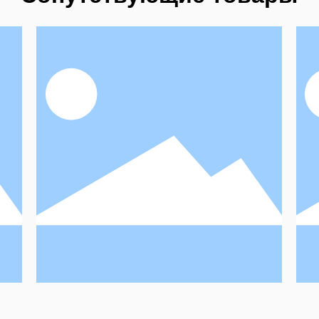
 для ногтей, заострённый
Деревянная ме