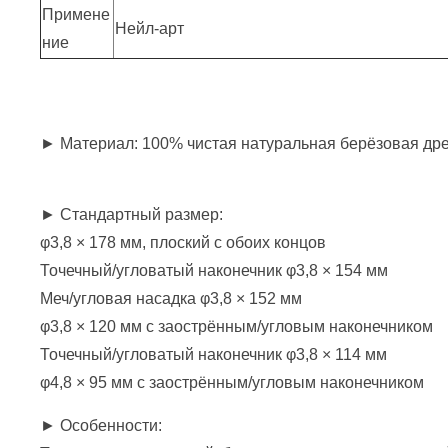
Примене
Нейл-арт
ние
► Материал: 100% чистая натуральная берёзовая др
► Стандартный размер:
φ3,8 × 178 мм, плоский с обоих концов
Точечный/угловатый наконечник φ3,8 × 154 мм
Меч/угловая насадка φ3,8 × 152 мм
φ3,8 × 120 мм с заострённым/угловым наконечником
Точечный/угловатый наконечник φ3,8 × 114 мм
φ4,8 × 95 мм с заострённым/угловым наконечником
► Особенности: